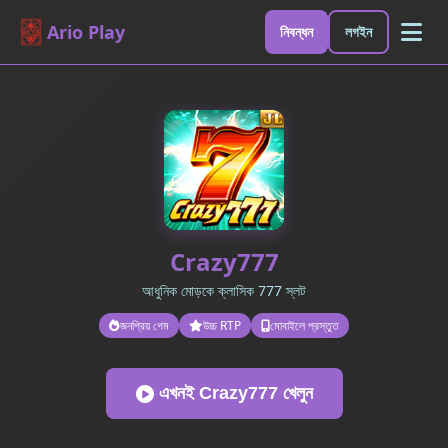
Ario Play
নিবন্ধন
লগইন
Crazy777
আধুনিক মোড়কে ক্লাসিক 777 স্লট
জনপ্রিয় গেম
উচ্চ RTP
মোবাইলে প্রস্তুত
এখনই Crazy777 খেলুন