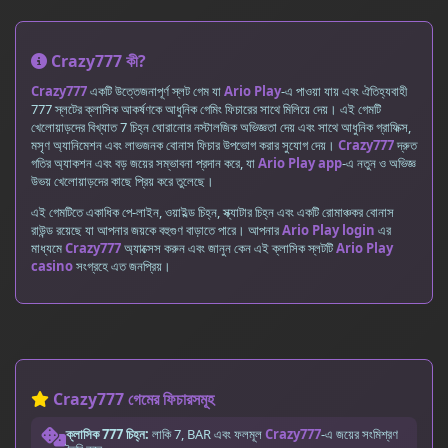
Crazy777 কী?
Crazy777
একটি উত্তেজনাপূর্ণ স্লট গেম যা
Ario Play
-এ পাওয়া যায় এবং ঐতিহ্যবাহী
777 স্লটের ক্লাসিক আকর্ষণকে আধুনিক গেমিং ফিচারের সাথে মিলিয়ে দেয়। এই গেমটি
খেলোয়াড়দের বিখ্যাত 7 চিহ্ন ঘোরানোর নস্টালজিক অভিজ্ঞতা দেয় এবং সাথে আধুনিক গ্রাফিক্স,
মসৃণ অ্যানিমেশন এবং লাভজনক বোনাস ফিচার উপভোগ করার সুযোগ দেয়।
Crazy777
দ্রুত
গতির অ্যাকশন এবং বড় জয়ের সম্ভাবনা প্রদান করে, যা
Ario Play app
-এ নতুন ও অভিজ্ঞ
উভয় খেলোয়াড়দের কাছে প্রিয় করে তুলেছে।
এই গেমটিতে একাধিক পে-লাইন, ওয়াইল্ড চিহ্ন, স্ক্যাটার চিহ্ন এবং একটি রোমাঞ্চকর বোনাস
রাউন্ড রয়েছে যা আপনার জয়কে বহুগুণ বাড়াতে পারে। আপনার
Ario Play login
এর
মাধ্যমে
Crazy777
অ্যাক্সেস করুন এবং জানুন কেন এই ক্লাসিক স্লটটি
Ario Play
casino
সংগ্রহে এত জনপ্রিয়।
Crazy777 গেমের ফিচারসমূহ
ক্লাসিক 777 চিহ্ন:
লাকি 7, BAR এবং ফলমূল
Crazy777
-এ জয়ের সংমিশ্রণ