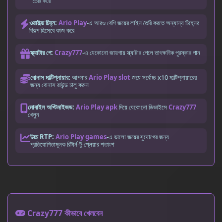
তৈরি করে
ওয়াইল্ড চিহ্ন:
Ario Play
-এ আরও বেশি জয়ের লাইন তৈরি করতে অন্যান্য চিহ্নের
বিকল্প হিসেবে কাজ করে
স্ক্যাটার পে:
Crazy777
-এ যেকোনো জায়গায় স্ক্যাটার পেলে তাৎক্ষণিক পুরস্কার পান
বোনাস মাল্টিপ্লায়ার:
আপনার
Ario Play slot
জয়ে সর্বোচ্চ x10 মাল্টিপ্লায়ারের
জন্য বোনাস রাউন্ড চালু করুন
মোবাইল অপ্টিমাইজড:
Ario Play apk
দিয়ে যেকোনো ডিভাইসে
Crazy777
খেলুন
উচ্চ RTP:
Ario Play games
-এ ভালো জয়ের সুযোগের জন্য
প্রতিযোগিতামূলক রিটার্ন-টু-প্লেয়ার শতাংশ
Crazy777 কীভাবে খেলবেন