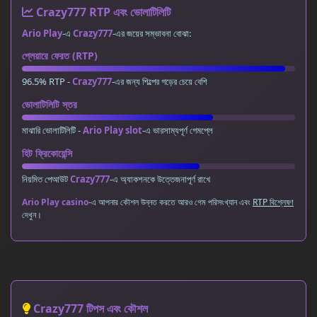
Crazy777 RTP এবং ভোলাটিলিটি
Ario Play
-এ
Crazy777
-এর জয়ের সম্ভাবনা বোঝা:
প্লেয়ারে ফেরত (RTP)
96.5% RTP -
Crazy777
-এর জন্য শিল্পের গড়ের চেয়ে বেশি
ভোলাটিলিটি স্তর
মাঝারি ভোলাটিলিটি -
Ario Play slot
-এ ভারসাম্যপূর্ণ গেমপ্লে
হিট ফ্রিকোয়েন্সি
নিয়মিত পেআউট
Crazy777
-এ অ্যাকশনকে উত্তেজনাপূর্ণ রাখে
Ario Play casino
-এ আপনার কৌশল উন্নত করতে আরও গেম পরিসংখ্যান এবং
RTP বিশ্লেষণ
দেখুন।
Crazy777 টিপস এবং কৌশল